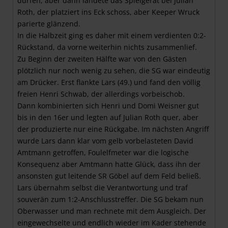
dürfen, aber dann landete das Spielgerät bei Julian
Roth, der platziert ins Eck schoss, aber Keeper Wruck
parierte glänzend.
In die Halbzeit ging es daher mit einem verdienten 0:2-
Rückstand, da vorne weiterhin nichts zusammenlief.
Zu Beginn der zweiten Hälfte war von den Gästen
plötzlich nur noch wenig zu sehen, die SG war eindeutig
am Drücker. Erst flankte Lars (49.) und fand den völlig
freien Henri Schwab, der allerdings vorbeischob.
Dann kombinierten sich Henri und Domi Weisner gut
bis in den 16er und legten auf Julian Roth quer, aber
der produzierte nur eine Rückgabe. Im nächsten Angriff
wurde Lars dann klar vom gelb vorbelasteten David
Amtmann getroffen, Foulelfmeter war die logische
Konsequenz aber Amtmann hatte Glück, dass ihn der
ansonsten gut leitende SR Göbel auf dem Feld beließ.
Lars übernahm selbst die Verantwortung und traf
souverän zum 1:2-Anschlusstreffer. Die SG bekam nun
Oberwasser und man rechnete mit dem Ausgleich. Der
eingewechselte und endlich wieder im Kader stehende