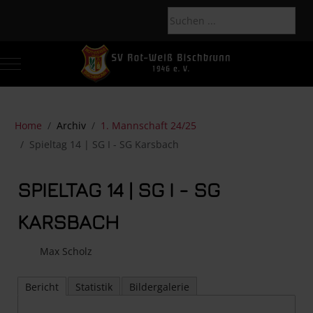
Mobile Menu Toggle
Of
Home
Archiv
1. Mannschaft 24/25
Spieltag 14 | SG I - SG Karsbach
SPIELTAG 14 | SG I - SG
KARSBACH
Max Scholz
Bericht
Statistik
Bildergalerie