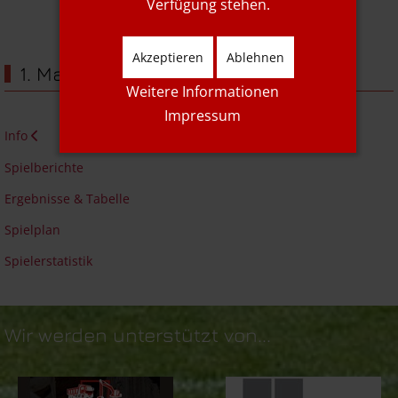
Verfügung stehen.
Akzeptieren
Ablehnen
1. Mannschaft
Weitere Informationen
Impressum
Info
Spielberichte
Ergebnisse & Tabelle
Spielplan
Spielerstatistik
Wir werden unterstützt von...