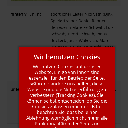
hinten v. l. n. r.:
sportlicher Leiter Nici Väth (DJK),
Spielertrainer Daniel Renner,
Betreuerin Mareike Schwab, Luis
Schwab, Henri Schwab, Jonas
Rückert, Jonas Wukovich, Marc
Weigand, Calvin Jankowski, Jonas
Panitz, Spielertrainer Jan Birkholz,
Wir benutzen Cookies
Betreuer Michael Aulbach,
Wir nutzen Cookies auf unserer
sportlicher Leiter Domi Beeger
Website. Einige von ihnen sind
(SVB)
essenziell für den Betrieb der Seite,
während andere uns helfen, diese
Website und die Nutzererfahrung zu
unten v. l. n. r.:
Julian Roth, Tommy Weidner, Felix
verbessern (Tracking Cookies). Sie
Wiesmann, Manuel Jeßberger,
können selbst entscheiden, ob Sie die
Timo Geier, Christian Heim, Kevin
Cookies zulassen möchten. Bitte
Kröger, Alex Roos, Jürgen Beeger,
beachten Sie, dass bei einer
Max Emmert
Ablehnung womöglich nicht mehr alle
Funktionalitäten der Seite zur