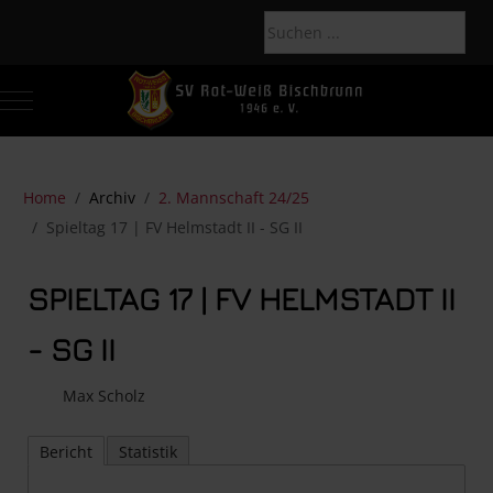
Mobile Menu Toggle
Of
Home
Archiv
2. Mannschaft 24/25
Spieltag 17 | FV Helmstadt II - SG II
SPIELTAG 17 | FV HELMSTADT II
- SG II
Max Scholz
Bericht
Statistik