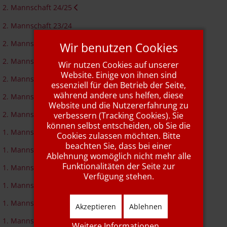
2. Mannschaft 24/25
2. Mannschaft 23/24
2. Mannschaft 22/23
Wir benutzen Cookies
2. Mannschaft 21/22
Wir nutzen Cookies auf unserer
Website. Einige von ihnen sind
2. Mannschaft 19/21
essenziell für den Betrieb der Seite,
während andere uns helfen, diese
2. Mannschaft 18/19
Website und die Nutzererfahrung zu
2. Mannschaft 17/18
verbessern (Tracking Cookies). Sie
können selbst entscheiden, ob Sie die
1. Mannschaft 25/26
Cookies zulassen möchten. Bitte
beachten Sie, dass bei einer
1. Mannschaft 24/25
Ablehnung womöglich nicht mehr alle
Funktionalitäten der Seite zur
1. Mannschaft 23/24
Verfügung stehen.
1. Mannschaft 22/23
1. Mannschaft 21/22
Akzeptieren
Ablehnen
1. Mannschaft 19/21
Weitere Informationen