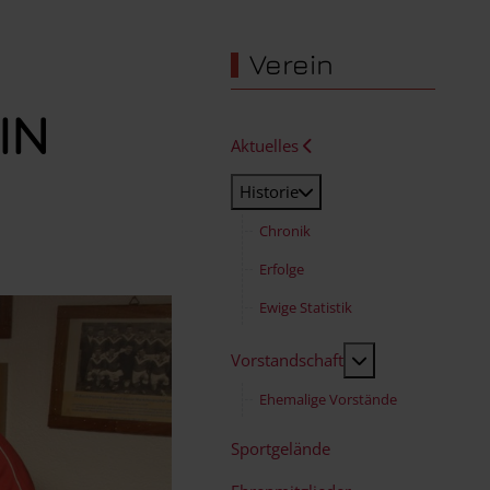
Verein
IN
Aktuelles
Historie
Chronik
Erfolge
Ewige Statistik
MOD_MENU_TO
Vorstandschaft
Ehemalige Vorstände
Sportgelände