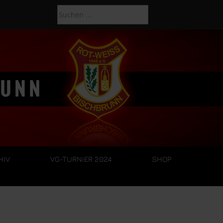
HIV
VG-TURNIER 2024
SHOP