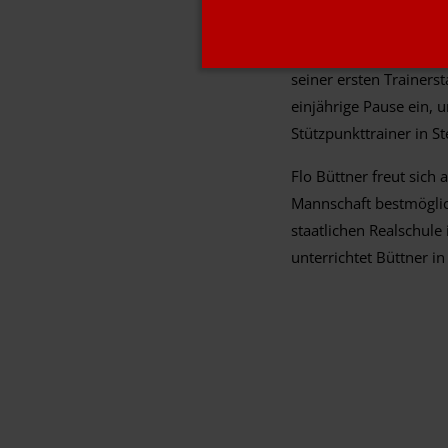
Kickers DHK Wertheim 
beheimatet sind. Zuvor
seiner ersten Trainerst
einjährige Pause ein,
Stützpunkttrainer in St
Flo Büttner freut sich
Mannschaft bestmöglich
staatlichen Realschule 
unterrichtet Büttner i