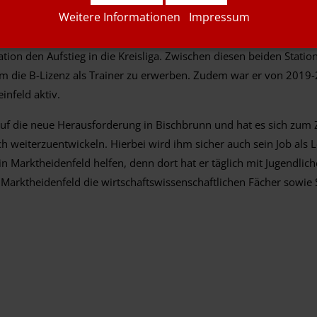
Weitere Informationen
Impressum
(Dertingen/Höhefeld/Kembach) in der fünften Saison, welche in d
 war er bereits von 2015-2018 beim FV Helmstadt tätig und feiert
ation den Aufstieg in die Kreisliga. Zwischen diesen beiden Station
 um die B-Lizenz als Trainer zu erwerben. Zudem war er von 2019
einfeld aktiv.
 auf die neue Herausforderung in Bischbrunn und hat es sich zum Zi
 weiterzuentwickeln. Hierbei wird ihm sicher auch sein Job als L
in Marktheidenfeld helfen, denn dort hat er täglich mit Jugendlich
n Marktheidenfeld die wirtschaftswissenschaftlichen Fächer sowie 