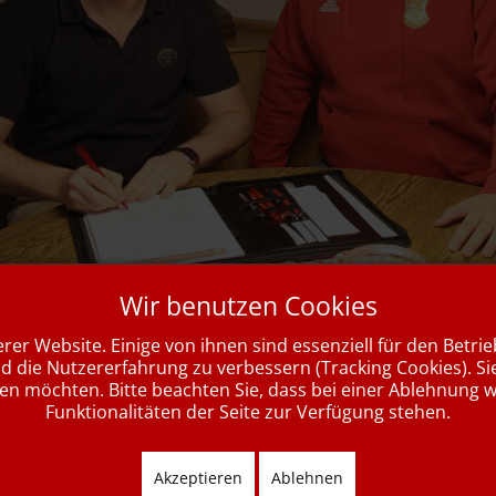
Wir benutzen Cookies
aus Holzkirchen löst Jan Birkholz be
rer Website. Einige von ihnen sind essenziell für den Betri
/2025 steht beim SV Bischbrunn ein Trainerwechsel an. Der 40-jä
nd die Nutzererfahrung zu verbessern (Tracking Cookies). Si
n vom bisherigen Spielertrainer Jan Birkholz übernehmen, der zw
sen möchten. Bitte beachten Sie, dass bei einer Ablehnung 
Funktionalitäten der Seite zur Verfügung stehen.
tner wird allerdings als reiner Trainer von außen coachen.
ritte Station als Übungsleiter. Der ehemalige Bayernliga- und Regi
Akzeptieren
Ablehnen
prünglich aus Mittelstreu im Landkreis Rhön/Grabfeld und traini