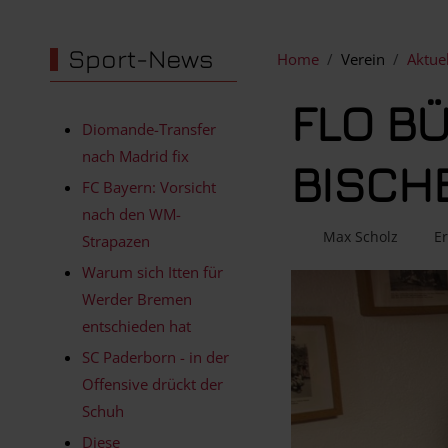
Sport-News
Home
Verein
Aktue
FLO B
Diomande-Transfer
nach Madrid fix
BISCH
FC Bayern: Vorsicht
nach den WM-
Max Scholz
Er
Strapazen
Warum sich Itten für
Werder Bremen
entschieden hat
SC Paderborn - in der
Offensive drückt der
Schuh
Diese