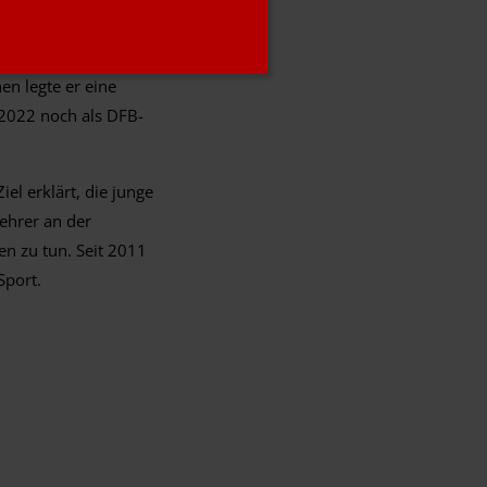
er Kreisliga TBB
e dort gleich bei
en legte er eine
-2022 noch als DFB-
el erklärt, die junge
ehrer an der
en zu tun. Seit 2011
Sport.