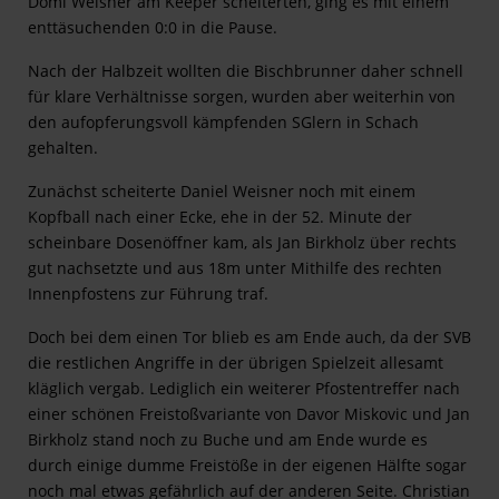
Domi Weisner am Keeper scheiterten, ging es mit einem
enttäsuchenden 0:0 in die Pause.
Nach der Halbzeit wollten die Bischbrunner daher schnell
für klare Verhältnisse sorgen, wurden aber weiterhin von
den aufopferungsvoll kämpfenden SGlern in Schach
gehalten.
Zunächst scheiterte Daniel Weisner noch mit einem
Kopfball nach einer Ecke, ehe in der 52. Minute der
scheinbare Dosenöffner kam, als Jan Birkholz über rechts
gut nachsetzte und aus 18m unter Mithilfe des rechten
Innenpfostens zur Führung traf.
Doch bei dem einen Tor blieb es am Ende auch, da der SVB
die restlichen Angriffe in der übrigen Spielzeit allesamt
kläglich vergab. Lediglich ein weiterer Pfostentreffer nach
einer schönen Freistoßvariante von Davor Miskovic und Jan
Birkholz stand noch zu Buche und am Ende wurde es
durch einige dumme Freistöße in der eigenen Hälfte sogar
noch mal etwas gefährlich auf der anderen Seite. Christian