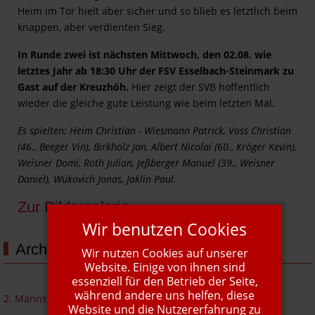
Heim im Tor hielt aber sicher und so blieb es letztlich beim
knappen, aber verdienten Sieg.
In Runde zwei ist nächsten Mittwoch, den 02.08. wie
letztes Jahr ab 18:30 Uhr der FSV Esselbach-Steinmark zu
Gast auf der Kreuzhöh.
Hier zeigt der SVB hoffentlich
wieder die gleiche gute Leistung wie beim letzten Mal.
Es spielten: Heim Christian - Wiesmann Patrick, Voss Christian
(46., Beeger Vin), Birkholz Jan, Albert Nicolai (60., Kröger Kevin),
Weisner Domi, Roth Julian, Jeßberger Manuel (39., Weisner
Daniel), Wukovich Jonas, Jaklin Paul.
Zur Bildergalerie
Wir benutzen Cookies
Archiv
Wir nutzen Cookies auf unserer
Website. Einige von ihnen sind
essenziell für den Betrieb der Seite,
während andere uns helfen, diese
2. Mannschaft 25/26
Website und die Nutzererfahrung zu