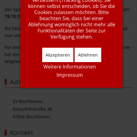
verbessern (Tracking Cookies). Sie
können selbst entscheiden, ob Sie die
Der Sportverein Rot-Weiß Bischbrunn e. V. wurde offiziell am
Cookies zulassen möchten. Bitte
19.10.1946
gegründet.
beachten Sie, dass bei einer
Ablehnung womöglich nicht mehr alle
Bis heute hat sich der Verein enorm vergrößert und betreut
Funktionalitäten der Seite zur
nun ungefähr 500 Mitglieder
Verfügung stehen.
Für einen Breitensportverein in einer 1000-Seelen-Gemeinde
hat der SV Bischbrunn ein enormes Angebot für alle
Akzeptieren
Ablehnen
Mitglieder parat.
Weitere Informationen
Impressum
Adresse
SV Bischbrunn
Kreuzhöhstraße 28
97836 Bischbrunn
Kontakt