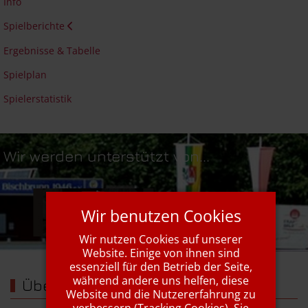
Info
Spielberichte
Ergebnisse & Tabelle
Spielplan
Spielerstatistik
Wir werden unterstützt von...
Wir benutzen Cookies
Wir nutzen Cookies auf unserer
Website. Einige von ihnen sind
essenziell für den Betrieb der Seite,
während andere uns helfen, diese
Über uns
Website und die Nutzererfahrung zu