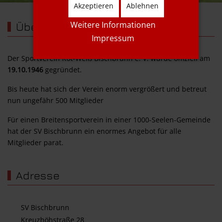
Akzeptieren
Ablehnen
Weitere Informationen
Über uns
Impressum
Der Sportverein Rot-Weiß Bischbrunn e. V. wurde offiziell am
19.10.1946
gegründet.
Bis heute hat sich der Verein enorm vergrößert und betreut
nun ungefähr 500 Mitglieder
Für einen Breitensportverein in einer 1000-Seelen-Gemeinde
hat der SV Bischbrunn ein enormes Angebot für alle
Mitglieder parat.
Adresse
SV Bischbrunn
Kreuzhöhstraße 28