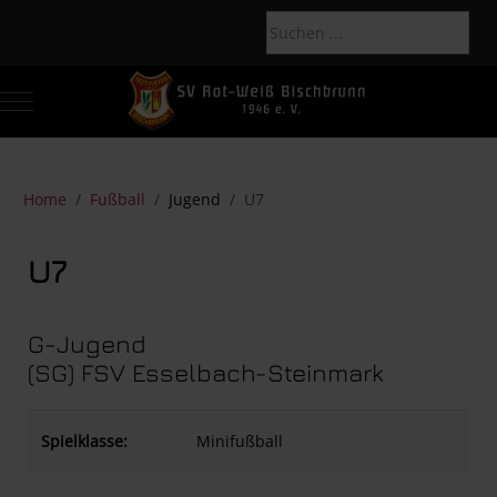
Mobile Menu Toggle
Of
Home
Fußball
Jugend
U7
U7
G-Jugend
(SG) FSV Esselbach-Steinmark
Spielklasse:
Minifußball