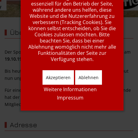
essenziell für den Betrieb der Seite,
während andere uns helfen, diese
Website und die Nutzererfahrung zu
verbessern (Tracking Cookies). Sie
können selbst entscheiden, ob Sie die
Über uns
Cookies zulassen möchten. Bitte
beachten Sie, dass bei einer
Ablehnung womöglich nicht mehr alle
Der Sportverein Rot-Weiß Bischbrunn e. V. wurde offiziell am
Funktionalitäten der Seite zur
Verfügung stehen.
19.10.1946
gegründet.
Bis heute hat sich der Verein enorm vergrößert und betreut
Akzeptieren
Ablehnen
nun ungefähr 500 Mitglieder
Weitere Informationen
Für einen Breitensportverein in einer 1000-Seelen-Gemeinde
Impressum
hat der SV Bischbrunn ein enormes Angebot für alle
Mitglieder parat.
Adresse