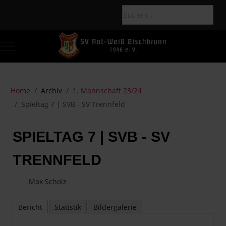
Mobile Menu Toggle
Of
Home
Archiv
1. Mannschaft 23/24
Spieltag 7 | SVB - SV Trennfeld
SPIELTAG 7 | SVB - SV
TRENNFELD
Max Scholz
Bericht
Statistik
Bildergalerie