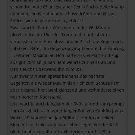
schon drei gute Chancen, aber Denis Fuchs zielte knapp
daneben, Jonas Hahmann schoss drüber und Niklas
Endres wurde gerade noch geblockt.
Zwar tauchte Patrick Wiesmann in der 26. Minute
plötzlich frei im 16er der Trennfelder auf, aber er
verpasste einen Abschluss und ließ sich die Kugel noch
stibitzen. Bitter: Im Gegenzug ging Trennfeld in Führung
– „Zehner“ Maximilian Hoh hatte zu viel Platz und zog
aus gut 20m ab, Julian Behl wehrte zur Seite ab und
Denis Fuchs überwand ihn zum 0:1.
Nur zwei Minuten später beinahe das nächste
Gegentor, als wieder Maximilian Hoh zum Schuss kam,
aber diesmal hielt Behl glänzend und verhinderte einen
noch höheren Rückstand.
Jetzt wachte auch langsam der SVB auf und kam prompt
zum Ausgleich – ein guter langer Ball von Kapitän Jonas
Wukovich landete bei Jan Birkholz, der im perfekten
Moment auf Links zu Julian Liebler legte. Vor der Kiste
blieb Liebler eiskalt und vollstreckte zum 1:1 (32.).