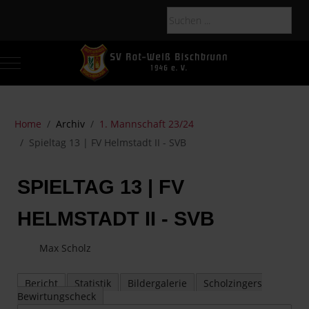
Mobile Menu Toggle
Of
Home
Archiv
1. Mannschaft 23/24
Spieltag 13 | FV Helmstadt II - SVB
SPIELTAG 13 | FV
HELMSTADT II - SVB
Max Scholz
Bericht
Statistik
Bildergalerie
Scholzingers
Bewirtungscheck