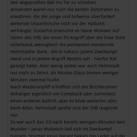
den abgeprallten Ball ins Tor zu schieben.
Ansonsten wären nur noch die beiden Zeitstrafen zu
erwähnen, die der junge und teilweise überfordert
wirkende Unparteiische noch vor der Halbzeit
verhängte. Zunächst erwischte es Davor Miskovic auf
Seiten des SVB, der einen FV-Angriff über die linke Seite
unterband, wenngleich die permanent meckernde
Helmstädter Bank - die in nahezu jedem Zweikampf
Hand und in jedem Angriff Abseits sah - hierfür Rot
gezeigt hätte. Aber wenig später war auch Helmstadt
nur noch zu Zehnt, als Nicolas Glaus binnen weniger
Minuten zweimal foulte.
Nach Wiederanpfiff erhofften sich die Bischbrunner
Anhänger eigentlich ein Comeback oder zumindest
einen anderen Auftritt, aber es blieb weiterhin alles
beim Alten. Helmstadt spielte und der SVB reagierte
nur.
So war auch das 3:0 nach bereits wenigen Minuten kein
Wunder – Jonas Wukovich ließ sich im Zweikampf
tunneln, Stürmer Jonas Harant bekam das Leder auf der