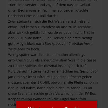
16er-Linie serviert und zog auf dem nassen Geläuf
unter Bedrängnis einfach mal ab. Leider rutschte
Christian Heim der Ball durch.
Zwar steigerten sich die Rot-Weißen anschließend
etwas und kamen zumindest ab und zu in Tornähe,
aber wirklich gefährlich wurde es dabei nicht. Erst in
der 55. Minute hatte Julian Liebler eine erste richtig
gute Möglichkeit nach Steckpass von Christian Voss,
zielte aber zu hoch.
Wenig später war diese Kombination allerdings
erfolgreich (70.), als erneut Christian Voss in die Gasse
zu Liebler spielte, der diesmal ins lange Eck traf.
Kurz darauf hätte es nach einem Schlag ins Gesicht von
Jan Birkholz im Strafraum eigentlich Elfmeter geben
müssen, aber der SR pfiff, obwohl er die Pfeife schon in
den Mund nahm, dann doch nicht. Im Anschluss an
diese Szene herrschte große Verwirrung in der FV-Box,
Keeper Philipp Wander ließ die Kugel daraufhin
nochmal fallen und nahm sie aber wieder auf, was ihm