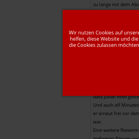
zu lange mit dem Ab
Danach kam auch Bisch
schön auf die Reise, 
In der 22. Minute spri
Wir nutzen Cookies auf unsere
Hereingabe auf den f
helfen, diese Website und die
die Cookies zulassen möchten.
fünf Minuten später s
gut und im richtigen
Die folgende Ecke von
Zeit bis zum Pausenpf
Nach der Halbzeit wa
Chance gleich in sich 
dass Julian Roth gloc
Und auch elf Minuten
er erneut frei vor d
war.
Eine weitere Riesenm
mehreren Pässen vorne