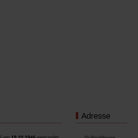
Adresse
ell am
19.10.1946
gegründet.
SV Bischbrunn