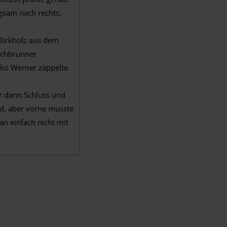
ngsam nach rechts,
 Birkholz aus dem
ischbrunner
rko Werner zappelte.
ar dann Schluss und
nd, aber vorne müsste
n einfach nicht mit