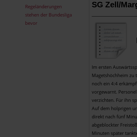
SG Zell/Mar
Regeländerungen
stehen der Bundesliga
bevor
Im ersten Auswärtssp
Magetshöchheim zu tu
noch ein 4:4 erkämpft
vorgewarnt. Personell
verzichten. Für ihn 
Auf dem holprigen un
direkt nach fünf Minu
abgeblockter Freisto
Minuten später tankte