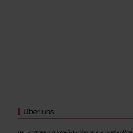
Wir werden unterstützt von...
Über uns
Der Sportverein Rot-Weiß Bischbrunn e. V. wurde offizi