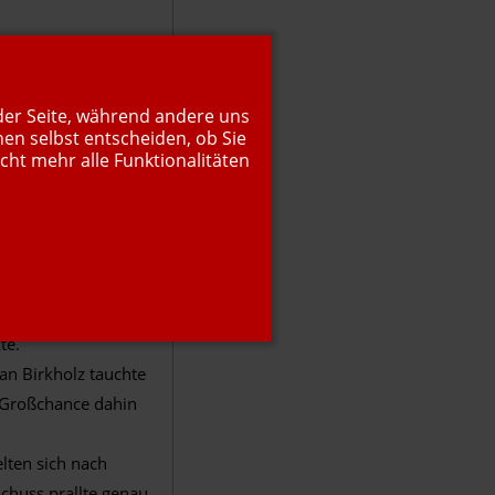
n der 17. Minute
tarker Grätsche.
chte eine klasse
 der Seite, während andere uns
. Und wiederum nur
nen selbst entscheiden, ob Sie
cht mehr alle Funktionalitäten
 Lauf, Lars zog auch
ber die Latte.
n, ehe die restliche
swertes passierte.
t, ehe es die erste
Innenverteidiger, so
te.
an Birkholz tauchte
e Großchance dahin
lten sich nach
Schuss prallte genau