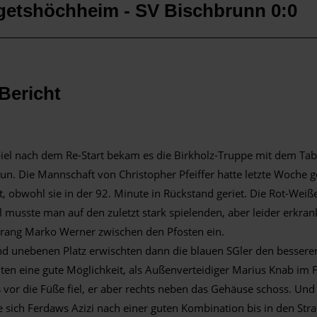
getshöchheim - SV Bischbrunn 0:0
Bericht
iel nach dem Re-Start bekam es die Birkholz-Truppe mit dem Tabe
n. Die Mannschaft von Christopher Pfeiffer hatte letzte Woche 
, obwohl sie in der 92. Minute in Rückstand geriet. Die Rot-Wei
 musste man auf den zuletzt stark spielenden, aber leider erkra
sprang Marko Werner zwischen den Pfosten ein.
d unebenen Platz erwischten dann die blauen SGler den besseren
ten eine gute Möglichkeit, als Außenverteidiger Marius Knab im 
ß vor die Füße fiel, er aber rechts neben das Gehäuse schoss. Un
 sich Ferdaws Azizi nach einer guten Kombination bis in den Str