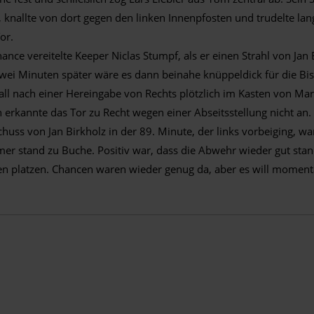
, knallte von dort gegen den linken Innenpfosten und trudelte la
Tor.
ance vereitelte Keeper Niclas Stumpf, als er einen Strahl von Jan
 Zwei Minuten später wäre es dann beinahe knüppeldick für die B
ll nach einer Hereingabe von Rechts plötzlich im Kasten von Ma
ein erkannte das Tor zu Recht wegen einer Abseitsstellung nicht an.
huss von Jan Birkholz in der 89. Minute, der links vorbeiging, w
er stand zu Buche. Positiv war, dass die Abwehr wieder gut sta
en platzen. Chancen waren wieder genug da, aber es will momenta