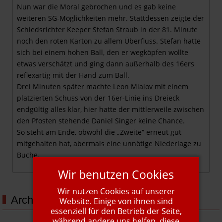
Nun war die Moral gebrochen und es gab keine
weiteren SG-Möglichkeiten mehr. Stattdessen zeigte der
Schiedsrichter Keeper Stefan Straub in der 81. Minute
noch den roten Karton zu allem Überfluss. Stefan hatte
sich bei einem hohen Ball, den er wegköpfen wollte
etwas verschätzt und ging dann außerhalb des 16ers
reflexartig mit der Hand zum Ball.
Drei Minuten später machte Leon Mialov mit einem
platzierten Schuss von der 16er-Linie ins Dreieck
endgültig alles klar, hier hatte der mittlerweile zwischen
den Pfosten stehende Daniel Singer keine Chance.
So steht am Ende, obwohl die „Zweite“ erneut gut
mitgehalten hat, abermals eine unnötige Niederlage zu
Buche.
Wir benutzen Cookies
Wir nutzen Cookies auf unserer
Archiv
Website. Einige von ihnen sind
essenziell für den Betrieb der Seite,
während andere uns helfen, diese