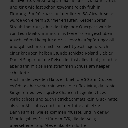
absolvierte. Von Anfang an machte der FVK dann Druck
und ging wie fast schon gewohnt relativ früh in
Führung. Ein Rückpass auf der linken SG-Abwehrseite
wurde von einem Stürmer erlaufen, Keeper Stefan
Straub kam raus, aber der folgende Querpass wurde
von Leon Mialov nur noch ins leere Tor eingeschoben.
Anschließend kämpfte die SG jedoch aufopferungsvoll
und gab sich noch nicht so leicht geschlagen. Nach
einer knappen halben Stunde schickte Roland Liebler
Daniel Singer auf die Reise, der fast alles richtig machte,
aber dann mit seinem strammen Schuss am Keeper
scheiterte.
Auch in der zweiten Halbzeit blieb die SG am Drücker,
es fehlte aber weiterhin vorne die Effektivität, da Daniel
Singer erneut zwei große Chancen liegenließ bzw.
vorbeischoss und auch Patrick Schmatz kein Glück hatte,
als sein Abschluss noch auf der Latte aufsetzte.
Dann kam es, wie es kommen musste, und in der 64.
Minute gab es Ecke für den FVK, die der völig
übersehene Talip Ates einköpfen durfte.