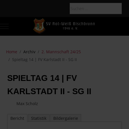
Mobile Menu Toggle
Of
Home
Archiv
2. Mannschaft 24/25
Spieltag 14 | FV Karlstadt II - SG II
SPIELTAG 14 | FV
KARLSTADT II - SG II
Max Scholz
Bericht
Statistik
Bildergalerie