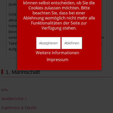
können selbst entscheiden, ob Sie die
Drehung nur den rechten Innenpfosten traf.
Cookies zulassen möchten. Bitte
beachten Sie, dass bei einer
Unter dem Strich war der Auftritt der SG in der
Ablehnung womöglich nicht mehr alle
aktuellen Situation jedoch zu wenig. Mit einem Sieg
Funktionalitäten der Seite zur
hätte man einen großen Schritt nach vorne machen
Verfügung stehen.
können, stattdessen ist Bachgrund wieder
vorbeigezogen. Nun wartet mit dem Auswärtsspiel beim
Akzeptieren
Ablehnen
Tabellenzweiten in Stetten zudem die nächste schwere
Aufgabe.
Weitere Informationen
Impressum
1. Mannschaft
Info
Spielberichte
Ergebnisse & Tabelle