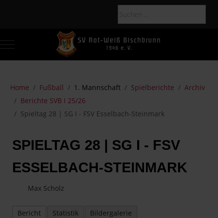
Mobile Menu Toggle
Of
Home
Fußball
1. Mannschaft
Spielberichte
Archiv
Berichte SVB I 25/26
Spieltag 28 | SG I - FSV Esselbach-Steinmark
SPIELTAG 28 | SG I - FSV
ESSELBACH-STEINMARK
Max Scholz
Bericht
Statistik
Bildergalerie